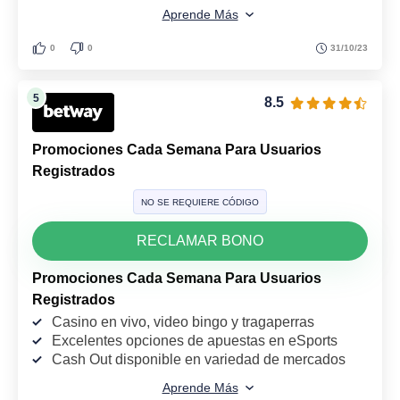
Aprende Más
0
0
31/10/23
8.5
Promociones Cada Semana Para Usuarios
Registrados
NO SE REQUIERE CÓDIGO
RECLAMAR BONO
Promociones Cada Semana Para Usuarios
Registrados
Casino en vivo, video bingo y tragaperras
Excelentes opciones de apuestas en eSports
Cash Out disponible en variedad de mercados
Aprende Más