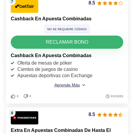
8.5
Cashback En Apuesta Combinadas
NO SE REQUIERE CÓDIGO
RECLAMAR BONO
Cashback En Apuesta Combinadas
Oferta de mesas de póker
Cientos de juegos de casino
Apuestas deportivas con Exchange
Aprende Más
0
0
31/10/23
8.5
Extra En Apuestas Combinadas De Hasta El