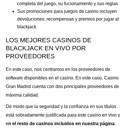
completa del juego, su fucionamiento y sus reglas
Sus promociones para juegos de casino incluyen
devoluciones, recompensas y premios por jugar al
blackjack
LOS MEJORES CASINOS DE
BLACKJACK EN VIVO POR
PROVEEDORES
En este caso, nos centramos en los proveedores de
software disponibles en el casino. En este caso, Casino
Gran Madrid cuenta con dos principales proveedores de
máxima calidad.
De modo que la seguridad y la confianza en sus títulos
está sobradamente justificada para este casino en vivo y
e
n el resto de casinos incluidos en nuestra página
.