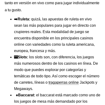
tanto en versión en vivo como para jugar individualmente
a tu gusto.
➡️Ruleta:
quizá, las apuestas de ruleta en vivo
sean las más populares para jugar en directo con
crupieres reales. Esta modalidad de juego se
encuentra disponible en los principales casinos
online con variedades como la ruleta americana,
europea, francesa y más.
🎰Slots:
los slots son, con diferencia, los juegos
más numerosos dentro de los casinos en línea. De
modo que puedes explorar por categorías y
temáticas de todo tipo. Así como escoger el número
de carretes, líneas o
tragaperras online
Jackpots y
Megaways.
♠️Baccarat:
el baccarat está marcado como uno de
los juegos de mesa más demandado por los