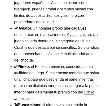
jugadores españoles. Así como ocurre con el
blackjack, puedes probar diferentes mesas con
límites de apuesta distintos y siempre con
proveedores de calidad.
🛩️Aviator:
un nombre propio que cada vez
encontrarás en más casinos es
Aviator casino
. Un
juego situado dentro de la categoría de títulos
Crash y que destaca por su sencillez. Solo tendrás
que aprovechar al máximo el multiplicador antes
del choque.
✅Plinko:
el Plinko también es conocido por su
facilidad de juego. Simplemente tendrás que soltar
una ficha para que descienda el panel mientras
rebota con distintas ranuras hasta llegar a la parte
inferior para determinar tu premio con las
Plinko
apuestas
.
💣Buscaminas:
si alguna vez has tenido la