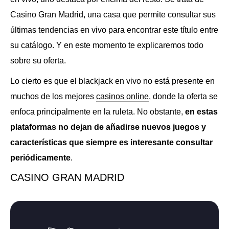
Casino Gran Madrid, una casa que permite consultar sus
últimas tendencias en vivo para encontrar este título entre
su catálogo. Y en este momento te explicaremos todo
sobre su oferta.
Lo cierto es que el blackjack en vivo no está presente en
muchos de los mejores
casinos online
, donde la oferta se
enfoca principalmente en la ruleta. No obstante,
en estas
plataformas no dejan de añadirse nuevos juegos y
características que siempre es interesante consultar
periódicamente
.
CASINO GRAN MADRID