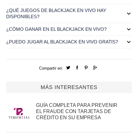
¿QUÉ JUEGOS DE BLACKJACK EN VIVO HAY
DISPONIBLES?
¿CÓMO GANAR EN EL BLACKJACK EN VIVO?
¿PUEDO JUGAR AL BLACKJACK EN VIVO GRATIS?
Compartir en:
MÁS INTERESANTES
GUÍA COMPLETA PARA PREVENIR
EL FRAUDE CON TARJETAS DE
CRÉDITO EN SU EMPRESA