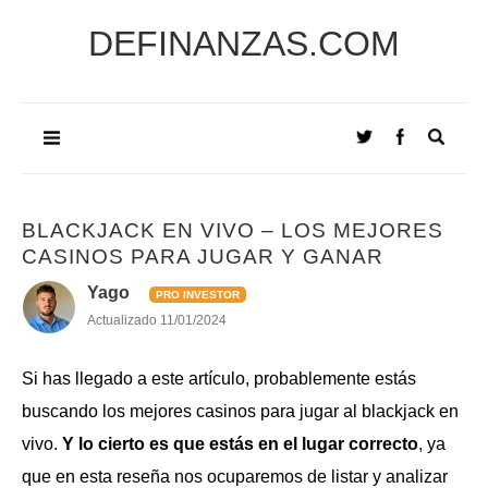
DEFINANZAS.COM
BLACKJACK EN VIVO – LOS MEJORES
CASINOS PARA JUGAR Y GANAR
Yago
PRO INVESTOR
Actualizado
11/01/2024
Si has llegado a este artículo, probablemente estás
buscando los mejores casinos para jugar al blackjack en
vivo.
Y lo cierto es que estás en el lugar correcto
, ya
que en esta reseña nos ocuparemos de listar y analizar