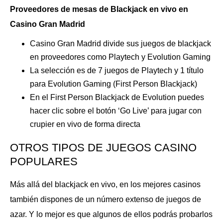
Proveedores de mesas de Blackjack en vivo en
Casino Gran Madrid
Casino Gran Madrid divide sus juegos de blackjack
en proveedores como Playtech y Evolution Gaming
La selección es de 7 juegos de Playtech y 1 título
para Evolution Gaming (First Person Blackjack)
En el First Person Blackjack de Evolution puedes
hacer clic sobre el botón ‘Go Live’ para jugar con
crupier en vivo de forma directa
OTROS TIPOS DE JUEGOS CASINO
POPULARES
Más allá del blackjack en vivo, en los mejores casinos
también dispones de un número extenso de juegos de
azar. Y lo mejor es que algunos de ellos podrás probarlos