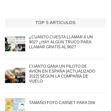
TOP 5 ARTÍCULOS
¿CUÁNTO CUESTA LLAMAR A UN
902? ¿HAY ALGÚN TRUCO PARA
LLAMAR GRATIS AL 902?
CUÁNTO GANA UN PILOTO DE
AVIÓN EN ESPAÑA [ACTUALIZADO
2022] SEGÚN LA COMPAÑÍA DE
VUELO
TAMAÑO FOTO CARNET PARA DNI