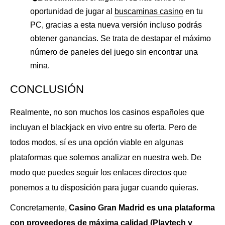
oportunidad de jugar al
buscaminas casino
en tu
PC, gracias a esta nueva versión incluso podrás
obtener ganancias. Se trata de destapar el máximo
número de paneles del juego sin encontrar una
mina.
CONCLUSIÓN
Realmente, no son muchos los casinos españoles que
incluyan el blackjack en vivo entre su oferta. Pero de
todos modos, sí es una opción viable en algunas
plataformas que solemos analizar en nuestra web. De
modo que puedes seguir los enlaces directos que
ponemos a tu disposición para jugar cuando quieras.
Concretamente,
Casino Gran Madrid es una plataforma
con proveedores de máxima calidad (Playtech y