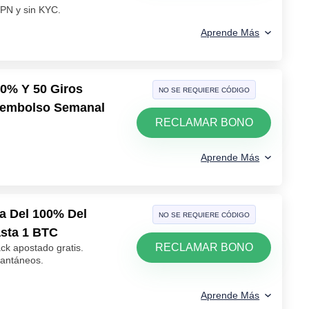
PN y sin KYC.
Aprende Más
00% Y 50 Giros
NO SE REQUIERE CÓDIGO
eembolso Semanal
RECLAMAR BONO
Aprende Más
a Del 100% Del
NO SE REQUIERE CÓDIGO
asta 1 BTC
RECLAMAR BONO
k apostado gratis.
stantáneos.
Aprende Más