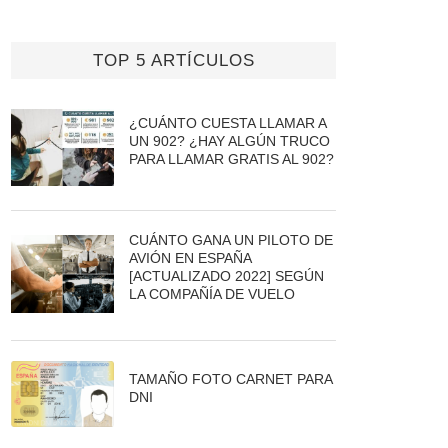
TOP 5 ARTÍCULOS
¿CUÁNTO CUESTA LLAMAR A
UN 902? ¿HAY ALGÚN TRUCO
PARA LLAMAR GRATIS AL 902?
CUÁNTO GANA UN PILOTO DE
AVIÓN EN ESPAÑA
[ACTUALIZADO 2022] SEGÚN
LA COMPAÑÍA DE VUELO
TAMAÑO FOTO CARNET PARA
DNI