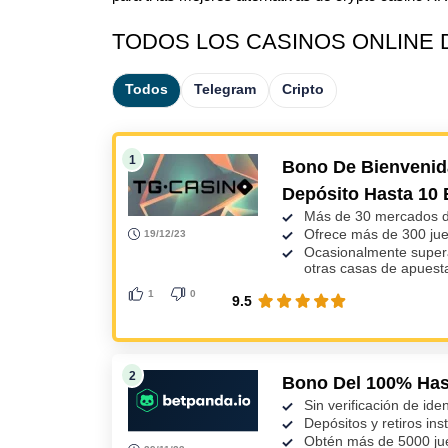
TODOS LOS CASINOS ONLINE 
Todos
Telegram
Cripto
Bono De Bienvenid
Depósito Hasta 10
Más de 30 mercados d
Ofrece más de 300 ju
19/12/23
Ocasionalmente supera
otras casas de apuest
1
0
9.5
Bono Del 100% Has
Sin verificación de ide
Depósitos y retiros in
Obtén más de 5000 ju