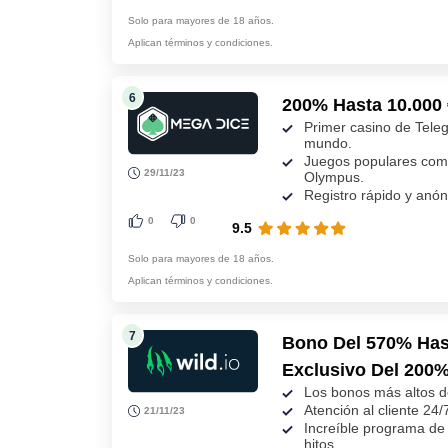
Solo para mayores de 18 años.
Aplican términos y condiciones.
200% Hasta 10.000 
Primer casino de Teleg
mundo.
Juegos populares como
29/11/23
Olympus.
Registro rápido y anó
0
0
9.5
Solo para mayores de 18 años.
Aplican términos y condiciones.
Bono Del 570% Has
Exclusivo Del 200%
Los bonos más altos de
Atención al cliente 24/
21/11/23
Increíble programa de 
hitos.