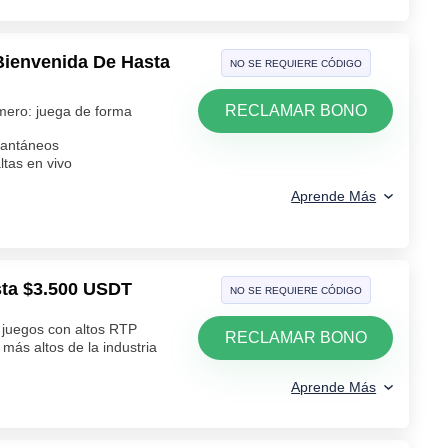
ienvenida De Hasta
NO SE REQUIERE CÓDIGO
RECLAMAR BONO
imero: juega de forma
stantáneos
ltas en vivo
Aprende Más
ta $3.500 USDT
NO SE REQUIERE CÓDIGO
 juegos con altos RTP
RECLAMAR BONO
 más altos de la industria
Aprende Más