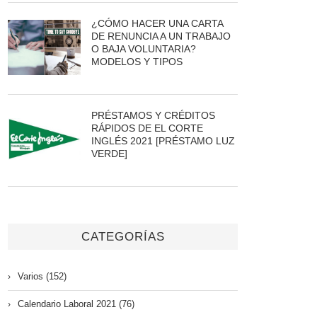
¿CÓMO HACER UNA CARTA
DE RENUNCIA A UN TRABAJO
O BAJA VOLUNTARIA?
MODELOS Y TIPOS
PRÉSTAMOS Y CRÉDITOS
RÁPIDOS DE EL CORTE
INGLÉS 2021 [PRÉSTAMO LUZ
VERDE]
CATEGORÍAS
Varios (152)
Calendario Laboral 2021 (76)