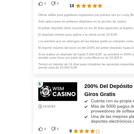
0
0
10
Oferta válida para jugadores registrados por primera vez en Lucky Bl
Solo aplica para los primeros depósitos en la sección de casino.
El primer depósito debe hacerse en los 30 días siguientes al registro
El depósito mínimo para aplicar a la oferta es de 20 EUR.
Los premios que se obtengan de las tiradas gratis se cobrarán com
El importe máximo del bono es del 200% del primer depósito hasta 
Si se realiza un depósito de hasta 5.000 EUR, se percibirá el 200%
percibir como bono por parte de Lucky Block es de 10.000 €.
Tienes un máximo de 14 días para completar las apuestas requeridas 
premio total de 10.000 EUR.
200% Del Depósito 
Giros Gratis
Cuenta con su propia
Más de 5000 juegos de
21/11/23
proveedores de softwa
Una de las mejores pl
deportes electrónicos d
0
0
9