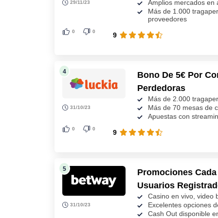
Amplios mercados en 
29/11/23
Más de 1.000 tragaper
proveedores
0
0
9
Bono De 5€ Por C
Perdedoras
Más de 2.000 tragape
Más de 70 mesas de c
31/10/23
Apuestas con streamin
0
0
9
Promociones Cada
Usuarios Registra
Casino en vivo, video 
Excelentes opciones d
31/10/23
Cash Out disponible e