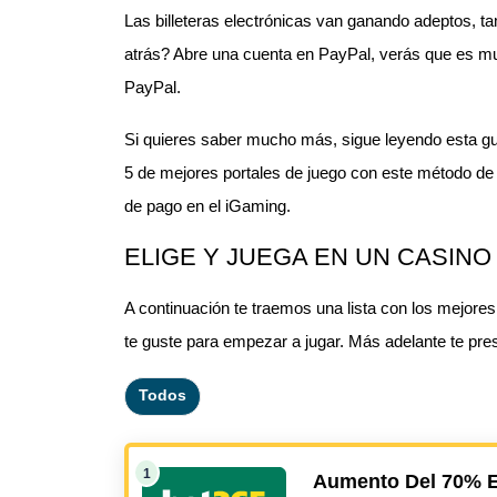
Las billeteras electrónicas van ganando adeptos, t
atrás? Abre una cuenta en PayPal, verás que es mu
PayPal.
Si quieres saber mucho más, sigue leyendo esta gu
5 de mejores portales de juego con este método de
de pago en el iGaming.
ELIGE Y JUEGA EN UN CASINO
A continuación te traemos una lista con los mejo
te guste para empezar a jugar. Más adelante te pres
Todos
Aumento Del 70% 