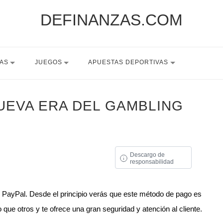
DEFINANZAS.COM
AS
JUEGOS
APUESTAS DEPORTIVAS
NUEVA ERA DEL GAMBLING
Descargo de
responsabilidad
no PayPal. Desde el principio verás que este método de pago es
e otros y te ofrece una gran seguridad y atención al cliente.