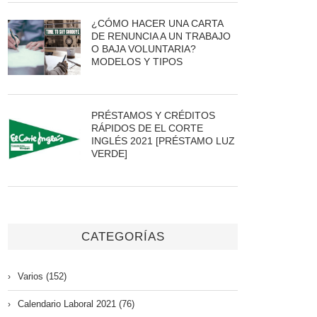
¿CÓMO HACER UNA CARTA
DE RENUNCIA A UN TRABAJO
O BAJA VOLUNTARIA?
MODELOS Y TIPOS
PRÉSTAMOS Y CRÉDITOS
RÁPIDOS DE EL CORTE
INGLÉS 2021 [PRÉSTAMO LUZ
VERDE]
CATEGORÍAS
Varios (152)
Calendario Laboral 2021 (76)