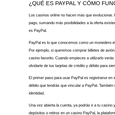
¿QUÉ ES PAYPAL Y CÓMO FUN
Los casinos online no hacen más que evolucionar. 
pago, sumando más posibilidades a la oferta exist
es PayPal.
PayPal es lo que conocemos como un monedero elec
Por ejemplo, si queremos comprar billetes de avión,
casino favorito. Cuando empieces a utilizarlo verás
olvidarte de tus tarjetas de crédito y débito para si
El primer paso para usar PayPal es registrarse en s
débito que tendrás que vincular a PayPal. También u
identidad.
Una vez abierta la cuenta, ya podrás ir a tu casi
depósitos o retiros en un casino PayPal, la platafo