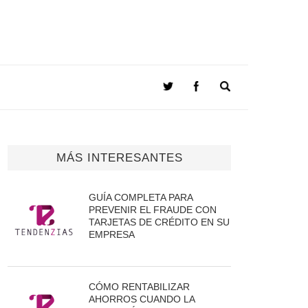
MÁS INTERESANTES
GUÍA COMPLETA PARA
PREVENIR EL FRAUDE CON
TARJETAS DE CRÉDITO EN SU
EMPRESA
CÓMO RENTABILIZAR
AHORROS CUANDO LA