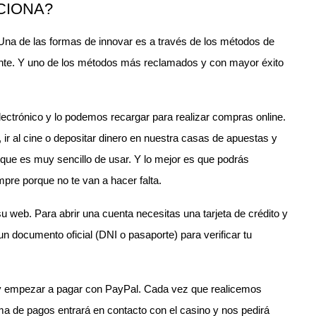
CIONA?
Una de las formas de innovar es a través de los métodos de
ente. Y uno de los métodos más reclamados y con mayor éxito
trónico y lo podemos recargar para realizar compras online.
 ir al cine o depositar dinero en nuestra casas de apuestas y
 que es muy sencillo de usar. Y lo mejor es que podrás
empre porque no te van a hacer falta.
u web. Para abrir una cuenta necesitas una tarjeta de crédito y
n documento oficial (DNI o pasaporte) para verificar tu
no y empezar a pagar con PayPal. Cada vez que realicemos
rma de pagos entrará en contacto con el casino y nos pedirá