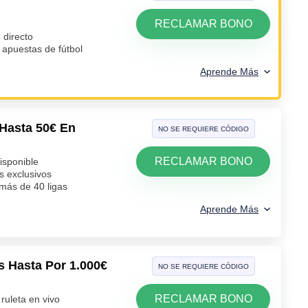
RECLAMAR BONO
 directo
apuestas de fútbol
Aprende Más
Hasta 50€ En
NO SE REQUIERE CÓDIGO
RECLAMAR BONO
isponible
s exclusivos
más de 40 ligas
Aprende Más
 Hasta Por 1.000€
NO SE REQUIERE CÓDIGO
RECLAMAR BONO
ruleta en vivo