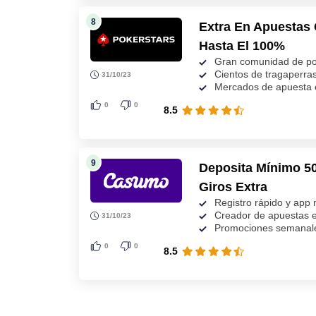
Extra En Apuestas
Hasta El 100%
Gran comunidad de po
Cientos de tragaperra
31/10/23
Mercados de apuesta 
0
0
8.5
Deposita Mínimo 50
Giros Extra
Registro rápido y app 
Creador de apuestas 
31/10/23
Promociones semanale
0
0
8.5