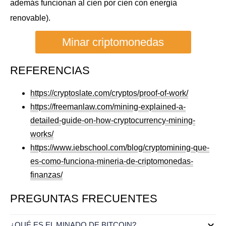
además funcionan al cien por cien con energía
renovable).
Minar criptomonedas
REFERENCIAS
https://cryptoslate.com/cryptos/proof-of-work/
https://freemanlaw.com/mining-explained-a-
detailed-guide-on-how-cryptocurrency-mining-
works/
https://www.iebschool.com/blog/cryptomining-que-
es-como-funciona-mineria-de-criptomonedas-
finanzas/
PREGUNTAS FRECUENTES
¿QUÉ ES EL MINADO DE BITCOIN?