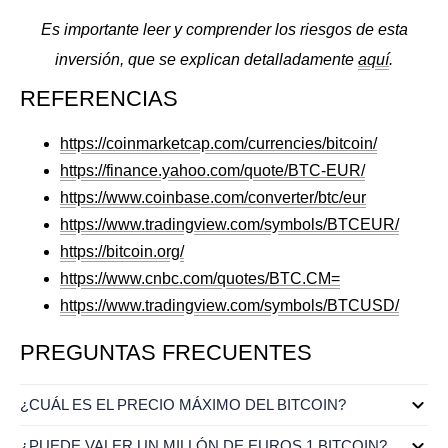
Es importante leer y comprender los riesgos de esta
inversión, que se
explican detalladamente
aquí
.
REFERENCIAS
https://coinmarketcap.com/currencies/bitcoin/
https://finance.yahoo.com/quote/BTC-EUR/
https://www.coinbase.com/converter/btc/eur
https://www.tradingview.com/symbols/BTCEUR/
https://bitcoin.org/
https://www.cnbc.com/quotes/BTC.CM=
https://www.tradingview.com/symbols/BTCUSD/
PREGUNTAS FRECUENTES
¿CUÁL ES EL PRECIO MÁXIMO DEL BITCOIN?
¿PUEDE VALER UN MILLÓN DE EUROS 1 BITCOIN?