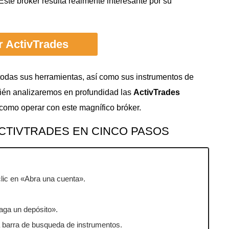
ste bróker resulta realmente interesante por su
ar ActivTrades
 todas sus herramientas, así como sus instrumentos de
ién analizaremos en profundidad las
ActivTrades
 como operar con este magnífico bróker.
CTIVTRADES EN CINCO PASOS
lic en «Abra una cuenta».
aga un depósito».
a barra de busqueda de instrumentos.