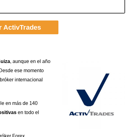
ar ActivTrades
uiza
, aunque en el año
. Desde ese momento
bróker internacional
ble en más de 140
sitivas
en todo el
róker Forex,