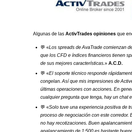
Algunas de las
ActivTrades opiniones
que enc
💬 «
Los spreads de AvaTrade comienzan des
que los CFD e índices financieros tienen sp
de sus mejores características.
»
A.C.D.
💬 «
El soporte técnico responde rápidamente,
congelan. Así que mis impresiones de Activ
últimas operaciones con acciones. En gener
cualquier pregunta que tenga, hay un chat e
💬 «
Solo tuve una experiencia positiva de t
proceso de negociación con este corredor. 
no hay recotizaciones. Buen apalancamiento
apalancamiento de 1:500 es bastante bueno 