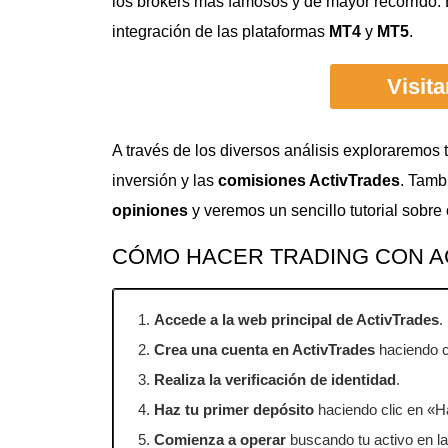
los brokers más famosos y de mayor recorrido. E
integración de las plataformas
MT4
y
MT5
.
Visit
A través de los diversos análisis exploraremos
inversión y las
comisiones ActivTrades
. Tamb
opiniones
y veremos un sencillo tutorial sobre
CÓMO HACER TRADING CON A
Accede a la web principal de ActivTrades
.
Crea una cuenta en ActivTrades
haciendo c
Realiza la verificación de identidad
.
Haz tu primer depósito
haciendo clic en «H
Comienza a operar
buscando tu activo en l