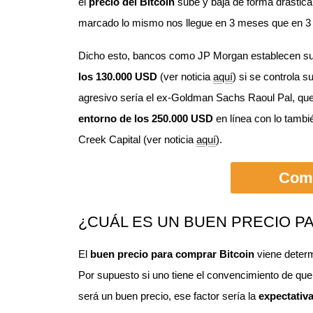
el
precio del Bitcoin
sube y baja de forma drástica.
marcado lo mismo nos llegue en 3 meses que en 3
Dicho esto, bancos como JP Morgan establecen s
los 130.000 USD
(ver noticia
aquí
) si se controla 
agresivo sería el ex-Goldman Sachs Raoul Pal, qu
entorno de los 250.000 USD
en línea con lo tamb
Creek Capital (ver noticia
aquí
).
Comp
¿CUÁL ES UN BUEN PRECIO P
El
buen precio para comprar Bitcoin
viene deter
Por supuesto si uno tiene el convencimiento de que 
será un buen precio, ese factor sería la
expectativ