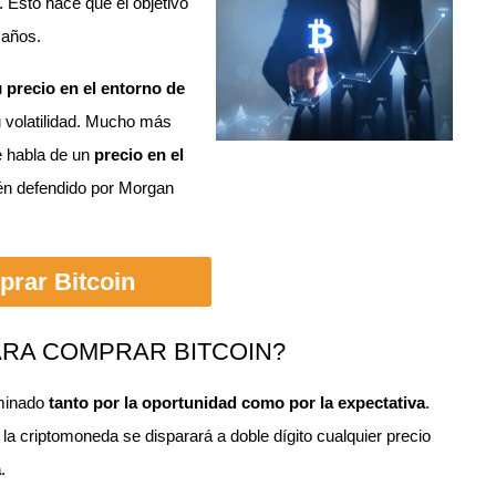
 Esto hace que el objetivo
 años.
u
precio en el entorno de
su volatilidad. Mucho más
e habla de un
precio en el
ién defendido por Morgan
rar Bitcoin
ARA COMPRAR BITCOIN?
minado
tanto por la oportunidad como por la expectativa
.
la criptomoneda se disparará a doble dígito cualquier precio
a
.