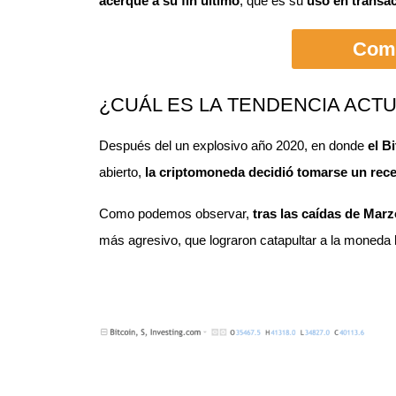
acerque a su fin último
, que es su
uso en transa
Comp
¿CUÁL ES LA TENDENCIA ACTU
Después del un explosivo año 2020, en donde
el B
abierto,
la criptomoneda decidió tomarse un rec
Como podemos observar,
tras las caídas de Marz
más agresivo, que lograron catapultar a la moneda