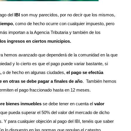
pago del
IBI
son muy parecidos, por no decir que los mismos,
 tiempo
, como de hecho ocurre con cualquier impuesto, pero
más importan a la Agencia Tributaria y también de los
os ingresos en ciertos municipios.
 ya hemos avanzado que dependerá de la comunidad en la que
edad y lo cierto es que el pago puede variar bastante, si
,
o de hecho en algunas ciudades,
el pago se efectúa
e en otras se debe pagar a finales de año
. También hemos
ermiten el pago fraccionado hasta en 12 meses.
bre bienes inmuebles
se debe tener en cuenta el
valor
n que pueda superar el 50% del valor del mercado de dicho
 Y para cualquier objeción al pago del IBI, tenéis que saber
ún lo dispuesto en las normas que regulan el catastro